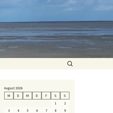
Suche
nach:
August 2026
M
D
M
D
F
S
S
1
2
3
4
5
6
7
8
9