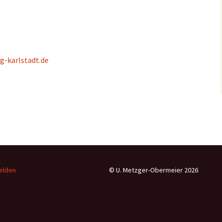
g-karlstadt.de
elden
© U. Metzger-Obermeier 2026