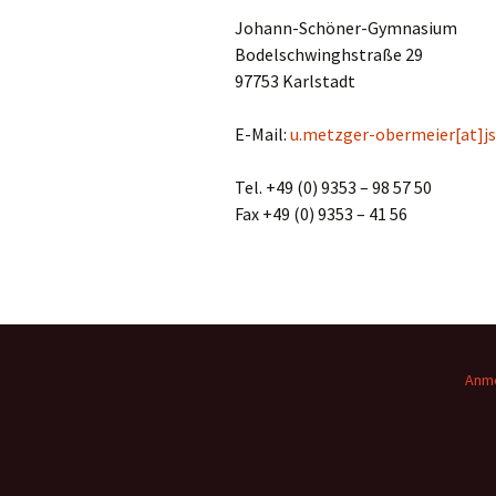
Johann-Schöner-Gymnasium
Bodelschwinghstraße 29
97753 Karlstadt
E-Mail:
u.metzger-obermeier[at]js
Tel. +49 (0) 9353 – 98 57 50
Fax +49 (0) 9353 – 41 56
Anm