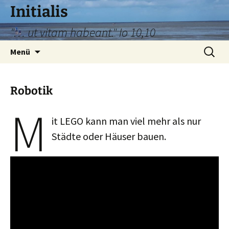
Zum
Initialis
Inhalt
"… ut vitam habeant." Io 10,10
springen
Suche
Menü
nach:
Robotik
M
it LEGO kann man viel mehr als nur
Städte oder Häuser bauen.