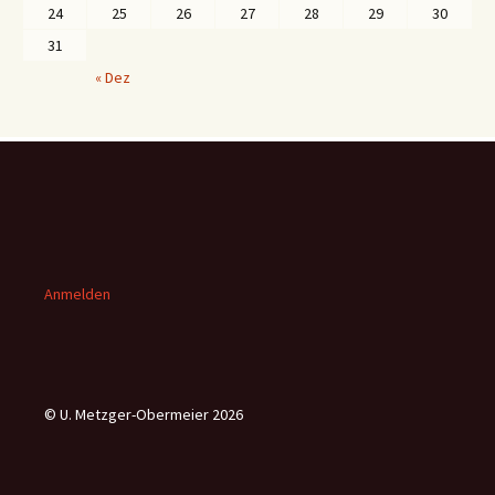
24
25
26
27
28
29
30
31
« Dez
Anmelden
© U. Metzger-Obermeier 2026