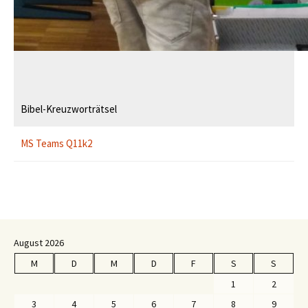
Bibel-Kreuzworträtsel
MS Teams Q11k2
August 2026
M
D
M
D
F
S
S
1
2
3
4
5
6
7
8
9