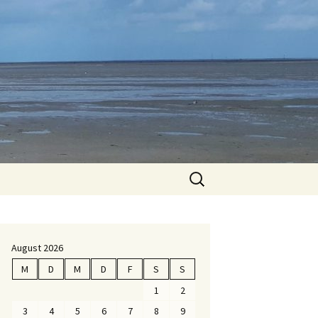
Suche
nach:
August 2026
M
D
M
D
F
S
S
1
2
3
4
5
6
7
8
9