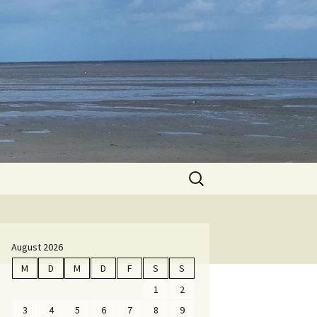
Suche
nach:
August 2026
M
D
M
D
F
S
S
1
2
3
4
5
6
7
8
9