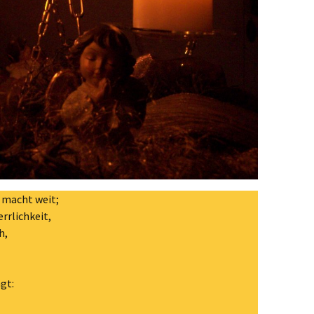
r macht weit;
rrlichkeit,
h,
gt: