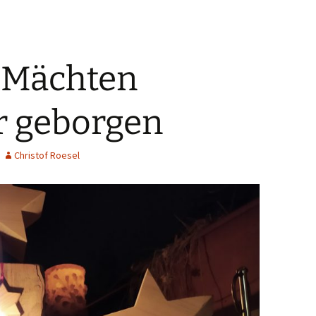
 Mächten
 geborgen
Christof Roesel