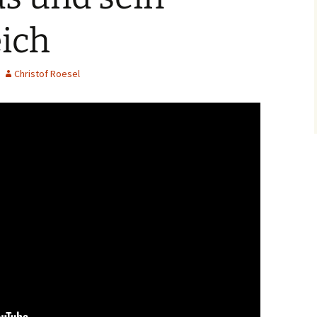
eich
Christof Roesel