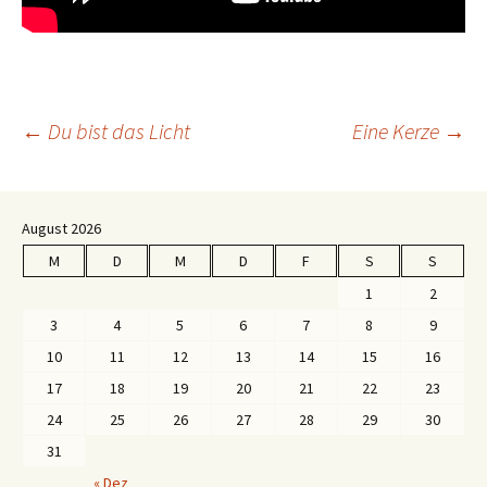
Beitragsnavigation
←
Du bist das Licht
Eine Kerze
→
August 2026
M
D
M
D
F
S
S
1
2
3
4
5
6
7
8
9
10
11
12
13
14
15
16
17
18
19
20
21
22
23
24
25
26
27
28
29
30
31
« Dez