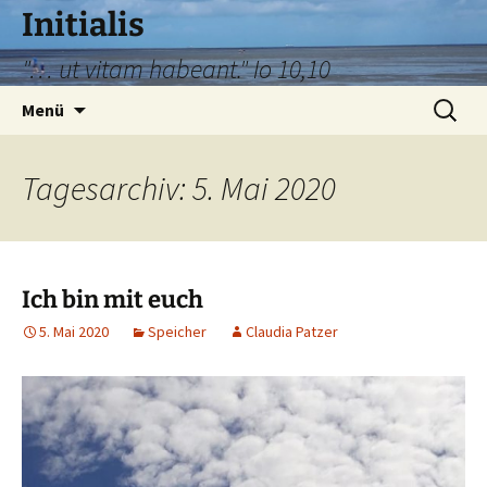
Zum
Initialis
Inhalt
"… ut vitam habeant." Io 10,10
springen
Suche
Menü
nach:
Tagesarchiv: 5. Mai 2020
Ich bin mit euch
5. Mai 2020
Speicher
Claudia Patzer