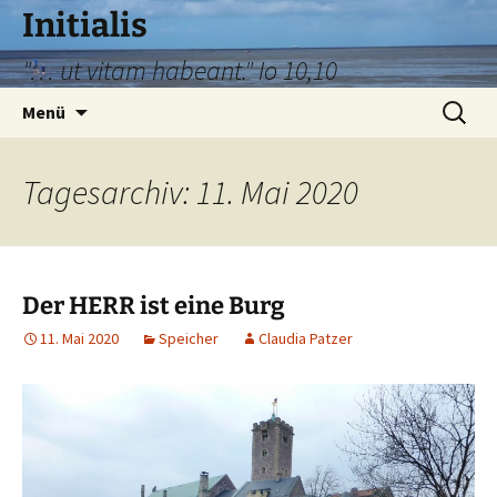
Zum
Initialis
Inhalt
"… ut vitam habeant." Io 10,10
springen
Suche
Menü
nach:
Tagesarchiv: 11. Mai 2020
Der HERR ist eine Burg
11. Mai 2020
Speicher
Claudia Patzer