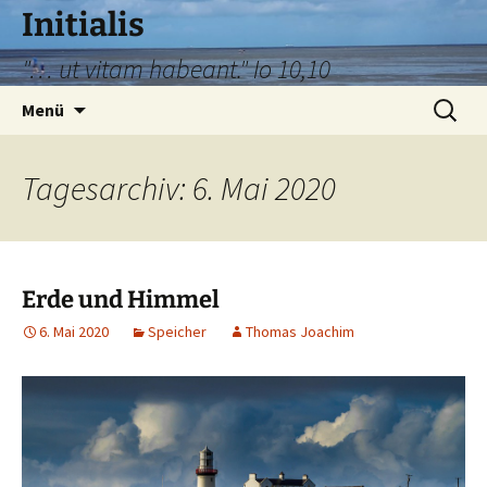
Zum
Initialis
Inhalt
"… ut vitam habeant." Io 10,10
springen
Suche
Menü
nach:
Tagesarchiv: 6. Mai 2020
Erde und Himmel
6. Mai 2020
Speicher
Thomas Joachim